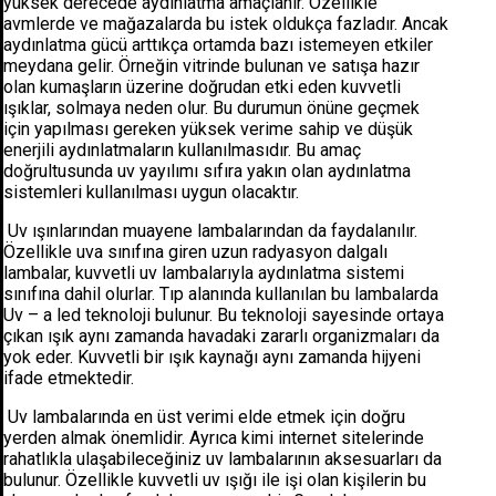
yüksek derecede aydınlatma amaçlanır. Özellikle
avmlerde ve mağazalarda bu istek oldukça fazladır. Ancak
aydınlatma gücü arttıkça ortamda bazı istemeyen etkiler
meydana gelir. Örneğin vitrinde bulunan ve satışa hazır
olan kumaşların üzerine doğrudan etki eden kuvvetli
ışıklar, solmaya neden olur. Bu durumun önüne geçmek
için yapılması gereken yüksek verime sahip ve düşük
enerjili aydınlatmaların kullanılmasıdır. Bu amaç
doğrultusunda uv yayılımı sıfıra yakın olan aydınlatma
sistemleri kullanılması uygun olacaktır.
Uv ışınlarından muayene lambalarından da faydalanılır.
Özellikle uva sınıfına giren uzun radyasyon dalgalı
lambalar, kuvvetli uv lambalarıyla aydınlatma sistemi
sınıfına dahil olurlar. Tıp alanında kullanılan bu lambalarda
Uv – a led teknoloji bulunur. Bu teknoloji sayesinde ortaya
çıkan ışık aynı zamanda havadaki zararlı organizmaları da
yok eder. Kuvvetli bir ışık kaynağı aynı zamanda hijyeni
ifade etmektedir.
Uv lambalarında en üst verimi elde etmek için doğru
yerden almak önemlidir. Ayrıca kimi internet sitelerinde
rahatlıkla ulaşabileceğiniz uv lambalarının aksesuarları da
bulunur. Özellikle kuvvetli uv ışığı ile işi olan kişilerin bu