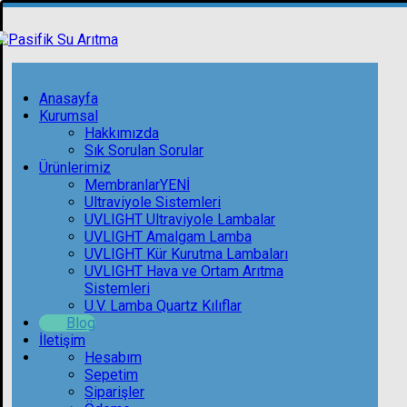
Anasayfa
Kurumsal
Hakkımızda
Sık Sorulan Sorular
Ürünlerimiz
Membranlar
YENİ
Ultraviyole Sistemleri
UVLIGHT Ultraviyole Lambalar
UVLIGHT Amalgam Lamba
UVLIGHT Kür Kurutma Lambaları
UVLIGHT Hava ve Ortam Arıtma
Sistemleri
U.V. Lamba Quartz Kılıflar
Blog
İletişim
Hesabım
Sepetim
Siparişler