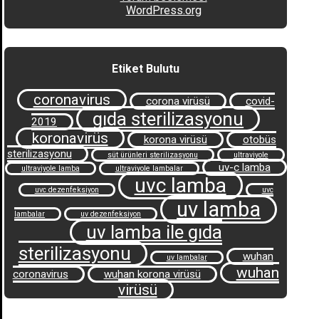
WordPress.org
Etiket Bulutu
coronavirus
corona virüsü
covid-
gıda sterilizasyonu
2019
koronavirüs
korona virüsü
otobüs
sterilizasyonu
süt ürünleri sterilizasyonu
ultraviyole
uv-c lamba
ultraviyole lamba
ultraviyole lambalar
uvc lamba
uvc dezenfeksiyon
uvc
uv lamba
lambalar
uv dezenfeksiyon
uv lamba ile gıda
sterilizasyonu
wuhan
uv lambalar
wuhan
coronavirus
wuhan korona virüsü
virüsü