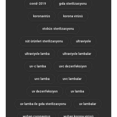
covid-2019
gıda sterilizasyonu
koronavirüs
korona virüsü
otobüs sterilizasyonu
süt ürünleri sterilizasyonu
ultraviyole
ultraviyole lamba
ultraviyole lambalar
uv-c lamba
uvc dezenfeksiyon
uvc lamba
uvc lambalar
uv dezenfeksiyon
uv lamba
uv lamba ile gıda sterilizasyonu
uv lambalar
wuhan coronavirus
wuhan korona virüsü